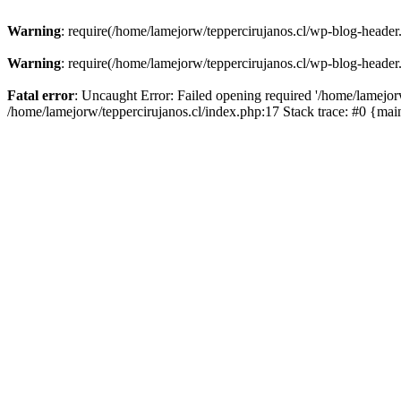
Warning
: require(/home/lamejorw/teppercirujanos.cl/wp-blog-header.
Warning
: require(/home/lamejorw/teppercirujanos.cl/wp-blog-header.
Fatal error
: Uncaught Error: Failed opening required '/home/lamejorw
/home/lamejorw/teppercirujanos.cl/index.php:17 Stack trace: #0 {ma