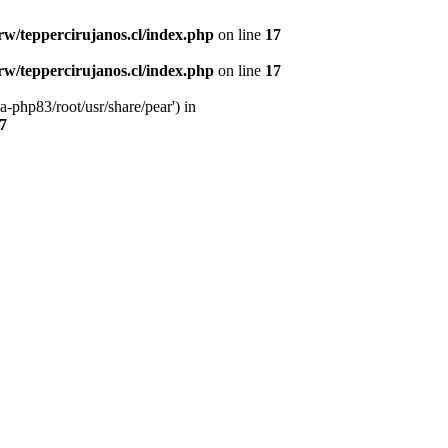
w/teppercirujanos.cl/index.php
on line
17
w/teppercirujanos.cl/index.php
on line
17
-php83/root/usr/share/pear') in
7