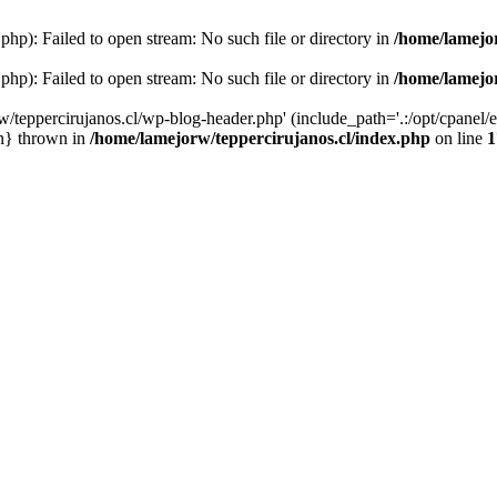
php): Failed to open stream: No such file or directory in
/home/lamejor
php): Failed to open stream: No such file or directory in
/home/lamejor
/teppercirujanos.cl/wp-blog-header.php' (include_path='.:/opt/cpanel/ea
in} thrown in
/home/lamejorw/teppercirujanos.cl/index.php
on line
1