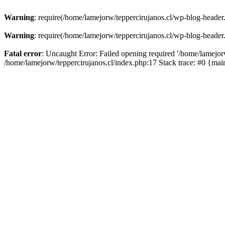
Warning
: require(/home/lamejorw/teppercirujanos.cl/wp-blog-header.
Warning
: require(/home/lamejorw/teppercirujanos.cl/wp-blog-header.
Fatal error
: Uncaught Error: Failed opening required '/home/lamejorw
/home/lamejorw/teppercirujanos.cl/index.php:17 Stack trace: #0 {ma