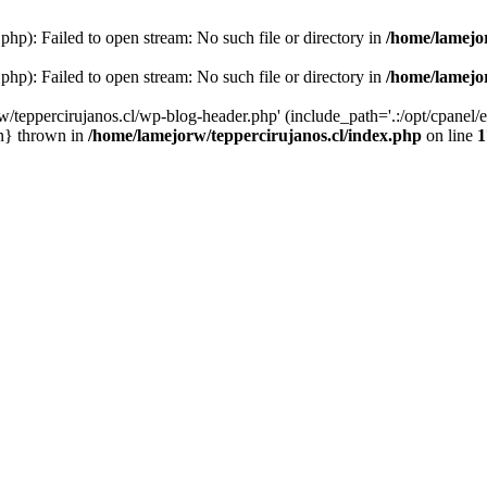
php): Failed to open stream: No such file or directory in
/home/lamejor
php): Failed to open stream: No such file or directory in
/home/lamejor
/teppercirujanos.cl/wp-blog-header.php' (include_path='.:/opt/cpanel/ea
in} thrown in
/home/lamejorw/teppercirujanos.cl/index.php
on line
1