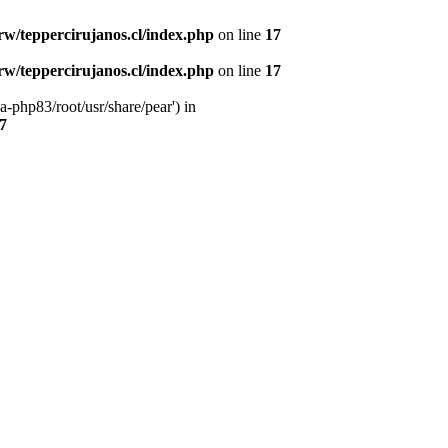
w/teppercirujanos.cl/index.php
on line
17
w/teppercirujanos.cl/index.php
on line
17
-php83/root/usr/share/pear') in
7