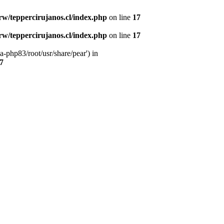
w/teppercirujanos.cl/index.php
on line
17
w/teppercirujanos.cl/index.php
on line
17
-php83/root/usr/share/pear') in
7