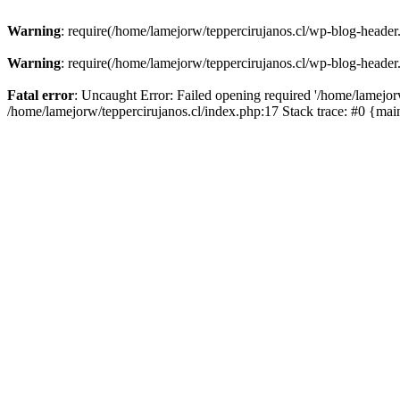
Warning
: require(/home/lamejorw/teppercirujanos.cl/wp-blog-header.
Warning
: require(/home/lamejorw/teppercirujanos.cl/wp-blog-header.
Fatal error
: Uncaught Error: Failed opening required '/home/lamejorw
/home/lamejorw/teppercirujanos.cl/index.php:17 Stack trace: #0 {ma