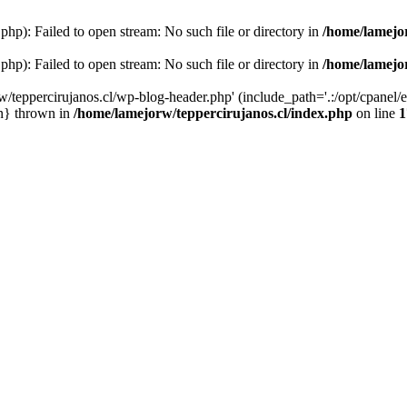
php): Failed to open stream: No such file or directory in
/home/lamejor
php): Failed to open stream: No such file or directory in
/home/lamejor
/teppercirujanos.cl/wp-blog-header.php' (include_path='.:/opt/cpanel/ea
in} thrown in
/home/lamejorw/teppercirujanos.cl/index.php
on line
1