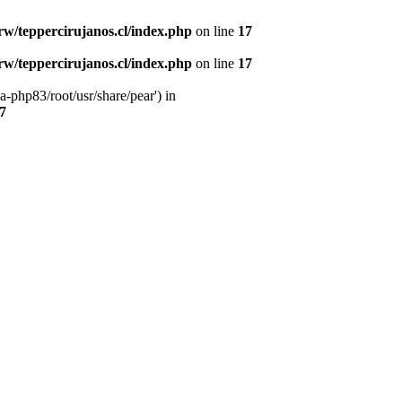
w/teppercirujanos.cl/index.php
on line
17
w/teppercirujanos.cl/index.php
on line
17
-php83/root/usr/share/pear') in
7