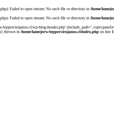
php): Failed to open stream: No such file or directory in
/home/lamejor
php): Failed to open stream: No such file or directory in
/home/lamejor
/teppercirujanos.cl/wp-blog-header.php' (include_path='.:/opt/cpanel/ea
in} thrown in
/home/lamejorw/teppercirujanos.cl/index.php
on line
1