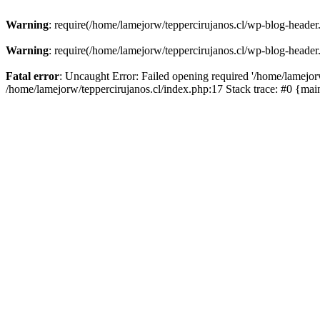
Warning
: require(/home/lamejorw/teppercirujanos.cl/wp-blog-header.
Warning
: require(/home/lamejorw/teppercirujanos.cl/wp-blog-header.
Fatal error
: Uncaught Error: Failed opening required '/home/lamejorw
/home/lamejorw/teppercirujanos.cl/index.php:17 Stack trace: #0 {ma