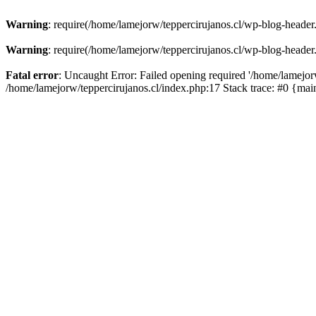
Warning
: require(/home/lamejorw/teppercirujanos.cl/wp-blog-header.
Warning
: require(/home/lamejorw/teppercirujanos.cl/wp-blog-header.
Fatal error
: Uncaught Error: Failed opening required '/home/lamejorw
/home/lamejorw/teppercirujanos.cl/index.php:17 Stack trace: #0 {ma