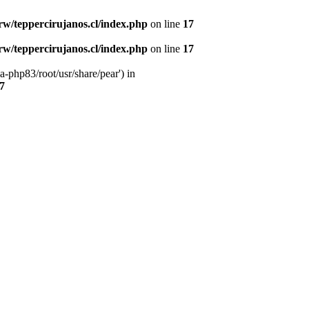
w/teppercirujanos.cl/index.php
on line
17
w/teppercirujanos.cl/index.php
on line
17
-php83/root/usr/share/pear') in
7