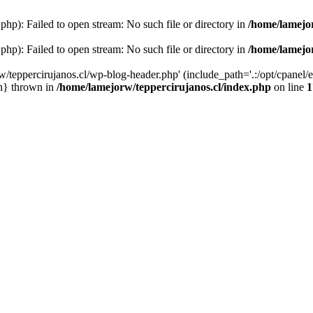
php): Failed to open stream: No such file or directory in
/home/lamejor
php): Failed to open stream: No such file or directory in
/home/lamejor
/teppercirujanos.cl/wp-blog-header.php' (include_path='.:/opt/cpanel/ea
in} thrown in
/home/lamejorw/teppercirujanos.cl/index.php
on line
1